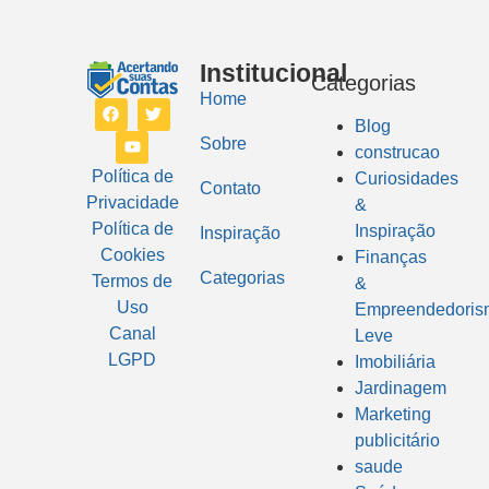
Institucional
Categorias
Home
Blog
Sobre
construcao
Política de
Curiosidades
Contato
Privacidade
&
Política de
Inspiração
Inspiração
Cookies
Finanças
Categorias
Termos de
&
Uso
Empreendedoris
Canal
Leve
LGPD
Imobiliária
Jardinagem
Marketing
publicitário
saude