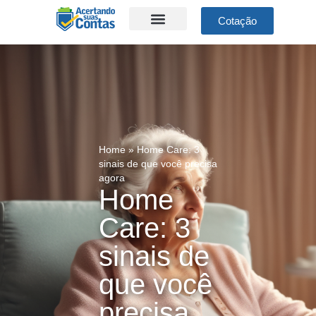
Cotação
Home
»
Home Care: 3
sinais de que você precisa
agora
Home
Care: 3
sinais de
que você
precisa